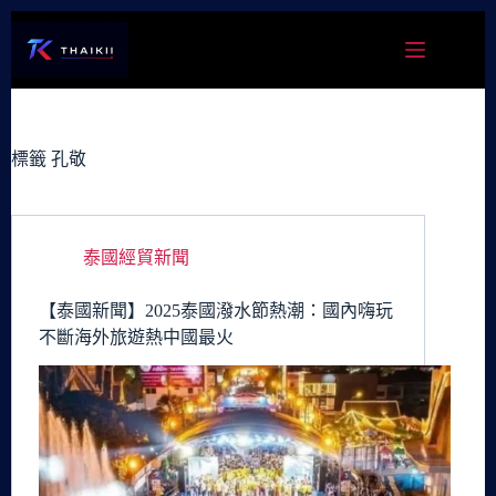
跳
至
主
要
內
容
標籤
孔敬
泰國經貿新聞
【泰國新聞】2025泰國潑水節熱潮：國內嗨玩
不斷海外旅遊熱中國最火