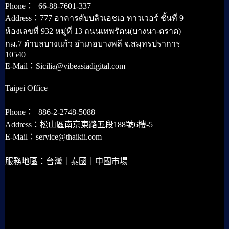
Phone：+66-88-7601-337
Address：777 อาคารดับบลิวเอชเอ ทาวเวอร์ ชั้นที่ 9
ห้องเลขที่ 932 หมู่ที่ 13 ถนนเทพรัตน(บางนา-ตราด)
กม.7 ตำบลบางแก้ว อำเภอบางพลี จ.สมุทรปราการ
10540
E-Mail：Sicilia@vibeasiadigital.com
Taipei Office
Phone：+886-2-2748-5088
Address：松山區南京東路五段188號6樓-5
E-Mail：service@thaikii.com
服務地區：台灣｜泰國｜中國市場