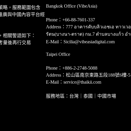
Bangkok Office (VibeAsia)
策略，服務範圍包含
推廣與中國內容平台經
Phone：+66-88-7601-337
Address：777 อาคารดับบลิวเอชเอ ทาวเวอร์ ชั
รัตน(บางนา-ตราด) กม.7 ตำบลบางแก้ว อำ
，相關警語如下：
E-Mail：Sicilia@vibeasiadigital.com
考量後再行交易
Taipei Office
Phone：+886-2-2748-5088
Address：松山區南京東路五段188號6樓-5
E-Mail：service@thaikii.com
服務地區：台灣｜泰國｜中國市場