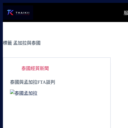
跳
至
主
要
內
容
標籤
孟加拉與泰國
泰國經貿新聞
泰國與孟加拉FTA談判