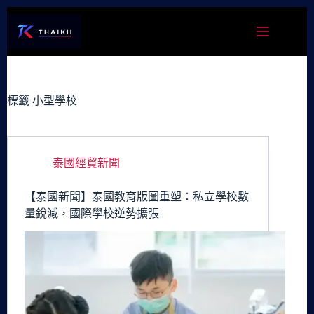
跳
至
主
要
內
容
標籤
小型學校
泰國經貿新聞
【泰國新聞】泰國教育版圖重塑：私立學校數
量銳減，國際學校逆勢擴張