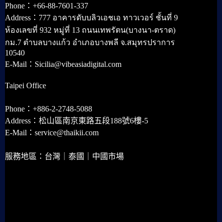
Phone：+66-88-7601-337
Address：777 อาคารดับบลิวเอชเอ ทาวเวอร์ ชั้นที่ 9
ห้องเลขที่ 932 หมู่ที่ 13 ถนนเทพรัตน(บางนา-ตราด)
กม.7 ตำบลบางแก้ว อำเภอบางพลี จ.สมุทรปราการ
10540
E-Mail：Sicilia@vibeasiadigital.com
Taipei Office
Phone：+886-2-2748-5088
Address：松山區南京東路五段188號6樓-5
E-Mail：service@thaikii.com
服務地區：台灣｜泰國｜中國市場