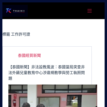
跳
至
主
要
內
容
標籤
工作許可證
泰國經貿新聞
【泰國新聞】非法設教風波：泰國當局突查非
法外籍兒童教育中心涉違規教學與勞工執照問
題