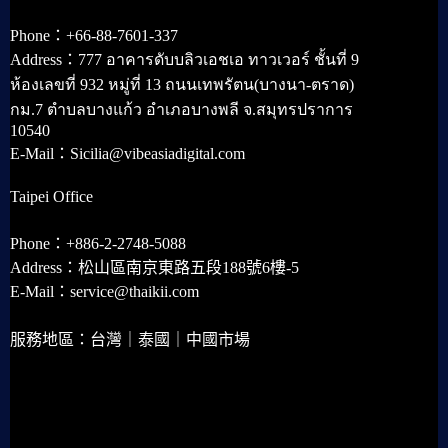
Phone：+66-88-7601-337
Address：777 อาคารดับบลิวเอชเอ ทาวเวอร์ ชั้นที่ 9
ห้องเลขที่ 932 หมู่ที่ 13 ถนนเทพรัตน(บางนา-ตราด)
กม.7 ตำบลบางแก้ว อำเภอบางพลี จ.สมุทรปราการ
10540
E-Mail：Sicilia@vibeasiadigital.com
Taipei Office
Phone：+886-2-2748-5088
Address：松山區南京東路五段188號6樓-5
E-Mail：service@thaikii.com
服務地區：台灣｜泰國｜中國市場