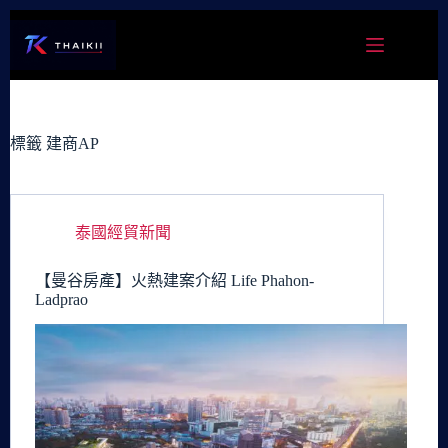
跳
至
主
要
內
容
標籤
建商AP
泰國經貿新聞
【曼谷房產】火熱建案介紹 Life Phahon-
Ladprao