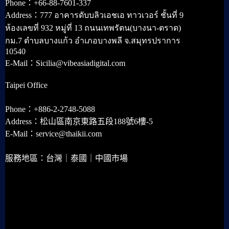
Phone：+66-88-7601-337
Address：777 อาคารดับบลิวเอชเอ ทาวเวอร์ ชั้นที่ 9
ห้องเลขที่ 932 หมู่ที่ 13 ถนนเทพรัตน(บางนา-ตราด)
กม.7 ตำบลบางแก้ว อำเภอบางพลี จ.สมุทรปราการ
10540
E-Mail：Sicilia@vibeasiadigital.com
Taipei Office
Phone：+886-2-2748-5088
Address：松山區南京東路五段188號6樓-5
E-Mail：service@thaikii.com
服務地區：台灣｜泰國｜中國市場