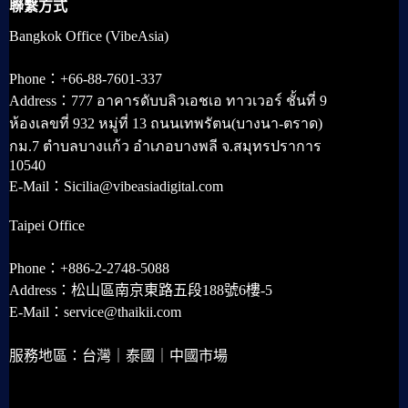
聯繫方式
Bangkok Office (VibeAsia)
Phone：+66-88-7601-337
Address：777 อาคารดับบลิวเอชเอ ทาวเวอร์ ชั้นที่ 9
ห้องเลขที่ 932 หมู่ที่ 13 ถนนเทพรัตน(บางนา-ตราด)
กม.7 ตำบลบางแก้ว อำเภอบางพลี จ.สมุทรปราการ
10540
E-Mail：Sicilia@vibeasiadigital.com
Taipei Office
Phone：+886-2-2748-5088
Address：松山區南京東路五段188號6樓-5
E-Mail：service@thaikii.com
服務地區：台灣｜泰國｜中國市場