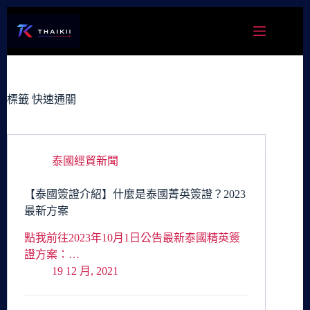
跳
至
主
要
內
容
標籤
快速通關
泰國經貿新聞
【泰國簽證介紹】什麼是泰國菁英簽證？2023
最新方案
點我前往2023年10月1日公告最新泰國精英簽
證方案：…
19 12 月, 2021