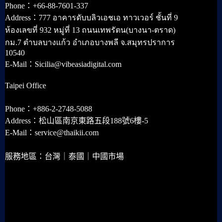
Phone：+66-88-7601-337
Address：777 อาคารดับบลิวเอชเอ ทาวเวอร์ ชั้นที่ 9
ห้องเลขที่ 932 หมู่ที่ 13 ถนนเทพรัตน(บางนา-ตราด)
กม.7 ตำบลบางแก้ว อำเภอบางพลี จ.สมุทรปราการ
10540
E-Mail：Sicilia@vibeasiadigital.com
Taipei Office
Phone：+886-2-2748-5088
Address：松山區南京東路五段188號6樓-5
E-Mail：service@thaikii.com
服務地區：台灣｜泰國｜中國市場