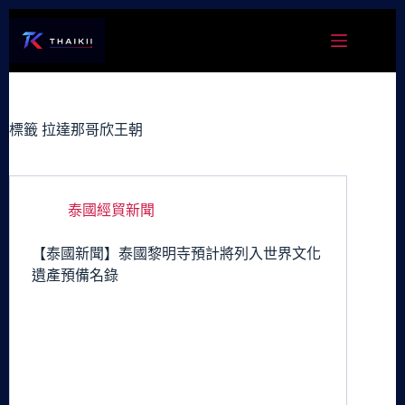
跳
至
主
要
內
容
標籤
拉達那哥欣王朝
泰國經貿新聞
【泰國新聞】泰國黎明寺預計將列入世界文化
遺產預備名錄