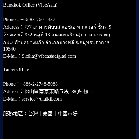
Bangkok Office (VibeAsia)
Phone：+66-88-7601-337
Address：777 อาคารดับบลิวเอชเอ ทาวเวอร์ ชั้นที่ 9
ห้องเลขที่ 932 หมู่ที่ 13 ถนนเทพรัตน(บางนา-ตราด)
กม.7 ตำบลบางแก้ว อำเภอบางพลี จ.สมุทรปราการ
10540
E-Mail：Sicilia@vibeasiadigital.com
Taipei Office
Phone：+886-2-2748-5088
Address：松山區南京東路五段188號6樓-5
E-Mail：service@thaikii.com
服務地區：台灣｜泰國｜中國市場