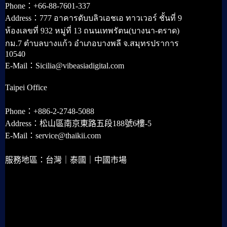
Phone：+66-88-7601-337
Address：777 อาคารดับบลิวเอชเอ ทาวเวอร์ ชั้นที่ 9
ห้องเลขที่ 932 หมู่ที่ 13 ถนนเทพรัตน(บางนา-ตราด)
กม.7 ตำบลบางแก้ว อำเภอบางพลี จ.สมุทรปราการ
10540
E-Mail：Sicilia@vibeasiadigital.com
Taipei Office
Phone：+886-2-2748-5088
Address：松山區南京東路五段188號6樓-5
E-Mail：service@thaikii.com
服務地區：台灣｜泰國｜中國市場