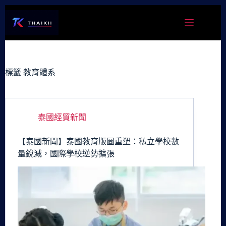
跳
至
主
要
內
容
標籤
教育體系
泰國經貿新聞
【泰國新聞】泰國教育版圖重塑：私立學校數
量銳減，國際學校逆勢擴張