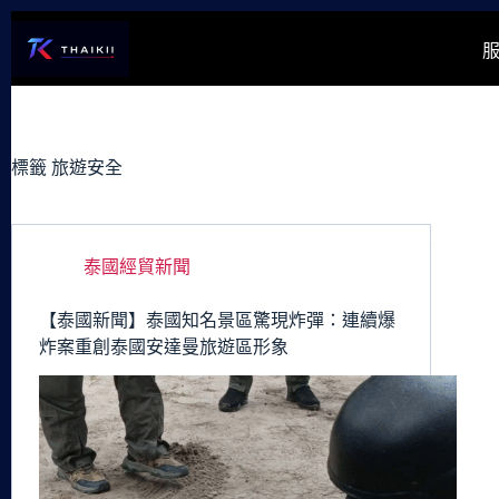
跳
至
主
要
內
容
標籤
旅遊安全
泰國經貿新聞
【泰國新聞】泰國知名景區驚現炸彈：連續爆
炸案重創泰國安達曼旅遊區形象