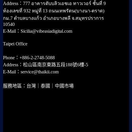
Address：777 อาคารดับบลิวเอชเอ ทาวเวอร์ ชั้นที่ 9
ห้องเลขที่ 932 หมู่ที่ 13 ถนนเทพรัตน(บางนา-ตราด)
กม.7 ตำบลบางแก้ว อำเภอบางพลี จ.สมุทรปราการ
10540
E-Mail：Sicilia@vibeasiadigital.com
Taipei Office
Phone：+886-2-2748-5088
Address：松山區南京東路五段188號6樓-5
E-Mail：service@thaikii.com
服務地區：台灣｜泰國｜中國市場