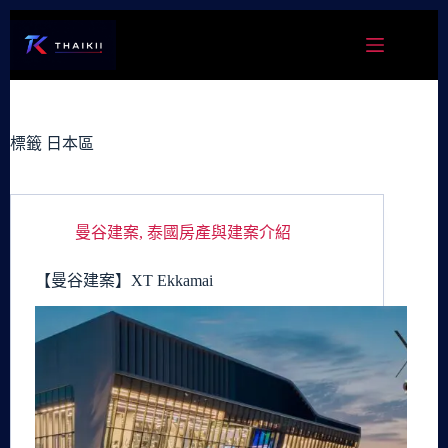
跳
至
主
要
內
容
標籤
日本區
曼谷建案
,
泰國房產與建案介紹
【曼谷建案】XT Ekkamai