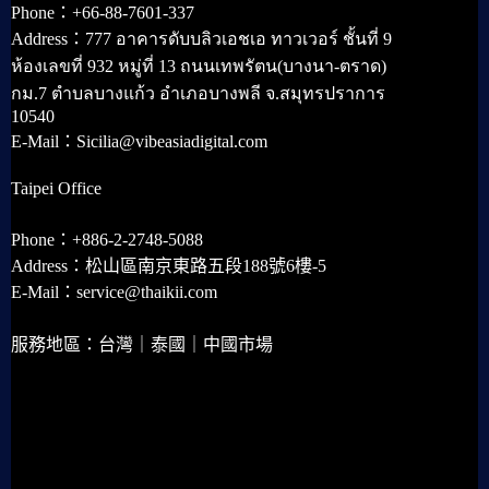
Phone：+66-88-7601-337
Address：777 อาคารดับบลิวเอชเอ ทาวเวอร์ ชั้นที่ 9
ห้องเลขที่ 932 หมู่ที่ 13 ถนนเทพรัตน(บางนา-ตราด)
กม.7 ตำบลบางแก้ว อำเภอบางพลี จ.สมุทรปราการ
10540
E-Mail：Sicilia@vibeasiadigital.com
Taipei Office
Phone：+886-2-2748-5088
Address：松山區南京東路五段188號6樓-5
E-Mail：service@thaikii.com
服務地區：台灣｜泰國｜中國市場