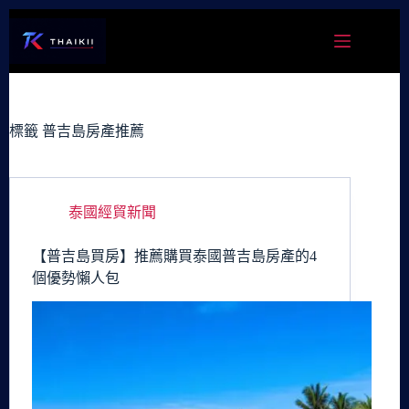
跳
至
主
要
內
容
標籤
普吉島房產推薦
泰國經貿新聞
【普吉島買房】推薦購買泰國普吉島房產的4
個優勢懶人包