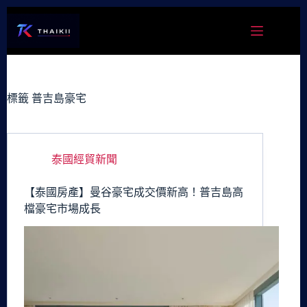
跳
至
主
要
內
容
標籤
普吉島豪宅
泰國經貿新聞
【泰國房產】曼谷豪宅成交價新高！普吉島高
檔豪宅市場成長