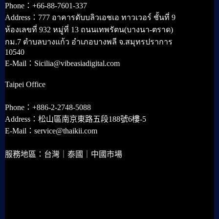
Phone：+66-88-7601-337
Address：777 อาคารดับบลิวเอชเอ ทาวเวอร์ ชั้นที่ 9
ห้องเลขที่ 932 หมู่ที่ 13 ถนนเทพรัตน(บางนา-ตราด)
กม.7 ตำบลบางแก้ว อำเภอบางพลี จ.สมุทรปราการ
10540
E-Mail：Sicilia@vibeasiadigital.com
Taipei Office
Phone：+886-2-2748-5088
Address：松山區南京東路五段188號6樓-5
E-Mail：service@thaikii.com
服務地區：台灣｜泰國｜中國市場