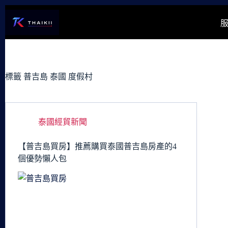
跳
至
主
要
內
容
標籤
普吉島 泰國 度假村
泰國經貿新聞
【普吉島買房】推薦購買泰國普吉島房產的4
個優勢懶人包