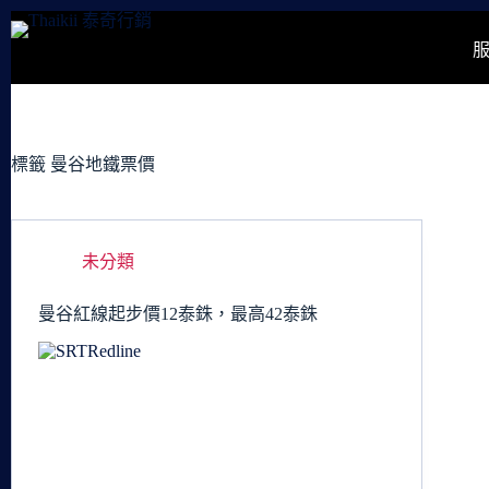
跳
至
主
要
內
容
標籤
曼谷地鐵票價
未分類
曼谷紅線起步價12泰銖，最高42泰銖