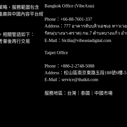
Bangkok Office (VibeAsia)
策略，服務範圍包含
推廣與中國內容平台經
Phone：+66-88-7601-337
Address：777 อาคารดับบลิวเอชเอ ทาวเวอร์ ชั
รัตน(บางนา-ตราด) กม.7 ตำบลบางแก้ว อำ
，相關警語如下：
E-Mail：Sicilia@vibeasiadigital.com
考量後再行交易
Taipei Office
Phone：+886-2-2748-5088
Address：松山區南京東路五段188號6樓-5
E-Mail：service@thaikii.com
服務地區：台灣｜泰國｜中國市場