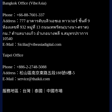
Bangkok Office (VibeAsia)
Phone：+66-88-7601-337
Address：777 อาคารดับบลิวเอชเอ ทาวเวอร์ ชั้นที่ 9
ห้องเลขที่ 932 หมู่ที่ 13 ถนนเทพรัตน(บางนา-ตราด)
กม.7 ตำบลบางแก้ว อำเภอบางพลี จ.สมุทรปราการ
10540
E-Mail：Sicilia@vibeasiadigital.com
Taipei Office
Phone：+886-2-2748-5088
Address：松山區南京東路五段188號6樓-5
E-Mail：service@thaikii.com
服務地區：台灣｜泰國｜中國市場