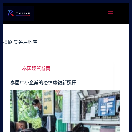
跳
至
主
要
內
容
標籤
曼谷房地產
泰國經貿新聞
泰國中小企業的疫情康復新選擇