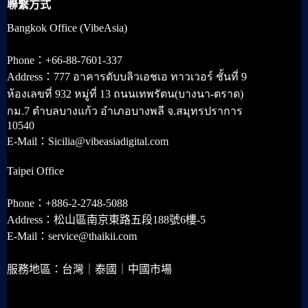
聯繫方式
Bangkok Office (VibeAsia)
Phone：+66-88-7601-337
Address：777 อาคารดับบลิวเอชเอ ทาวเวอร์ ชั้นที่ 9
ห้องเลขที่ 932 หมู่ที่ 13 ถนนเทพรัตน(บางนา-ตราด)
กม.7 ตำบลบางแก้ว อำเภอบางพลี จ.สมุทรปราการ
10540
E-Mail：Sicilia@vibeasiadigital.com
Taipei Office
Phone：+886-2-2748-5088
Address：松山區南京東路五段188號6樓-5
E-Mail：service@thaikii.com
服務地區：台灣｜泰國｜中國市場