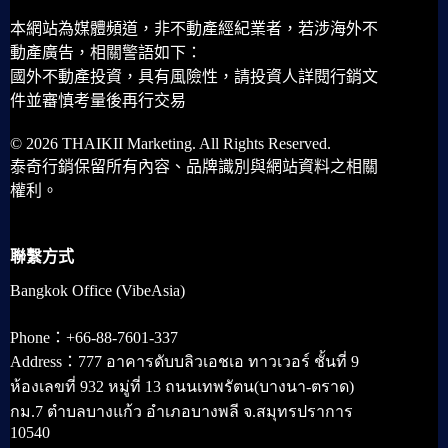
本網站為媒體頻道，非不動產經紀業者，若涉海外不
動產廣告，相關警語如下：
國外不動產投資，具有風險性，請投資人詳閱行銷文
件並審慎考量後再行交易
© 2026 THAIKII Marketing. All Rights Reserved.
泰奇行銷保留所有內容、品牌識別與網站資料之相關
權利。
聯繫方式
Bangkok Office (VibeAsia)
Phone：+66-88-7601-337
Address：777 อาคารดับบลิวเอชเอ ทาวเวอร์ ชั้นที่ 9
ห้องเลขที่ 932 หมู่ที่ 13 ถนนเทพรัตน(บางนา-ตราด)
กม.7 ตำบลบางแก้ว อำเภอบางพลี จ.สมุทรปราการ
10540