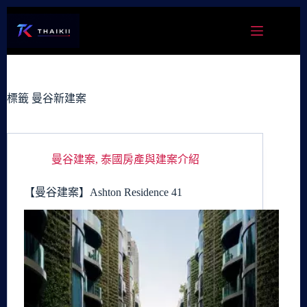
跳
至
主
要
內
容
標籤
曼谷新建案
曼谷建案
,
泰國房產與建案介紹
【曼谷建案】Ashton Residence 41