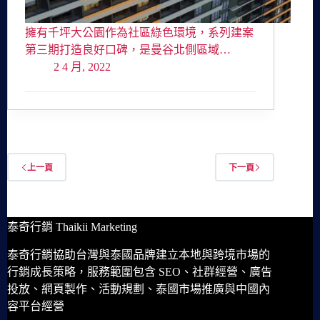
擁有千坪大公園作為社區綠色環境，系列建案
第三期打造良好口碑，是曼谷北側區域…
2 4 月, 2022
上一頁
下一頁
泰奇行銷 Thaikii Marketing
泰奇行銷協助台灣與泰國品牌建立本地與跨境市場的
行銷成長策略，服務範圍包含 SEO、社群經營、廣告
投放、網頁製作、活動規劃、泰國市場推廣與中國內
容平台經營