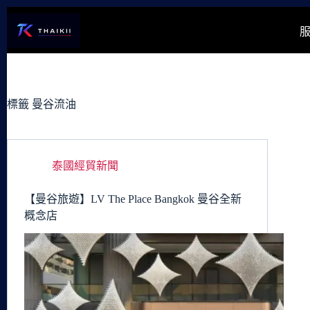
跳
至
主
要
內
容
標籤
曼谷流油
泰國經貿新聞
【曼谷旅遊】LV The Place Bangkok 曼谷全新
概念店