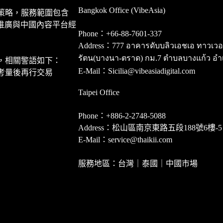
Bangkok Office (VibeAsia)
策略，服務範圍包含
推廣與中國內容平台經
Phone：+66-88-7601-337
Address：777 อาคารดับบลิวเอชเอ ทาวเวอร์ ชั
รัตน(บางนา-ตราด) กม.7 ตำบลบางแก้ว อำ
，相關警語如下：
E-Mail：Sicilia@vibeasiadigital.com
考量後再行交易
Taipei Office
Phone：+886-2-2748-5088
Address：松山區南京東路五段188號6樓-5
E-Mail：service@thaikii.com
服務地區：台灣｜泰國｜中國市場