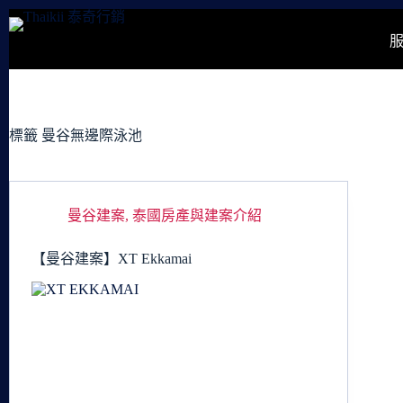
跳
至
主
要
內
容
標籤
曼谷無邊際泳池
曼谷建案
,
泰國房產與建案介紹
【曼谷建案】XT Ekkamai