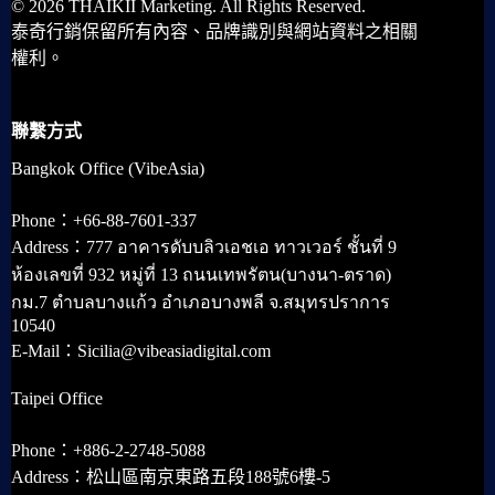
© 2026 THAIKII Marketing. All Rights Reserved.
泰奇行銷保留所有內容、品牌識別與網站資料之相關
權利。
聯繫方式
Bangkok Office (VibeAsia)
Phone：+66-88-7601-337
Address：777 อาคารดับบลิวเอชเอ ทาวเวอร์ ชั้นที่ 9
ห้องเลขที่ 932 หมู่ที่ 13 ถนนเทพรัตน(บางนา-ตราด)
กม.7 ตำบลบางแก้ว อำเภอบางพลี จ.สมุทรปราการ
10540
E-Mail：Sicilia@vibeasiadigital.com
Taipei Office
Phone：+886-2-2748-5088
Address：松山區南京東路五段188號6樓-5