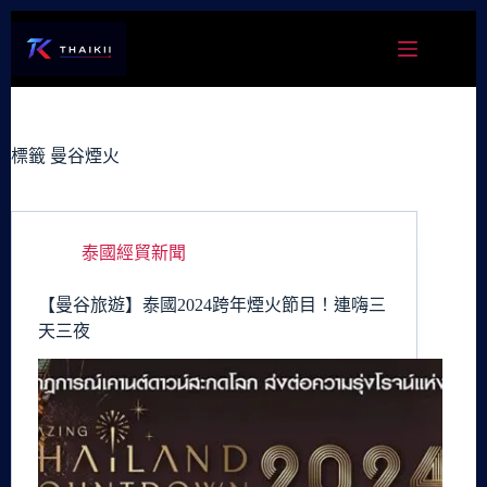
跳
至
主
要
內
容
標籤
曼谷煙火
泰國經貿新聞
【曼谷旅遊】泰國2024跨年煙火節目！連嗨三
天三夜