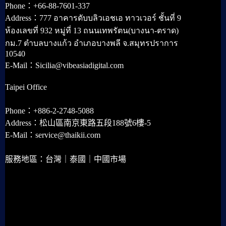
Phone：+66-88-7601-337
Address：777 อาคารดับบลิวเอชเอ ทาวเวอร์ ชั้นที่ 9
ห้องเลขที่ 932 หมู่ที่ 13 ถนนเทพรัตน(บางนา-ตราด)
กม.7 ตำบลบางแก้ว อำเภอบางพลี จ.สมุทรปราการ
10540
E-Mail：Sicilia@vibeasiadigital.com
Taipei Office
Phone：+886-2-2748-5088
Address：松山區南京東路五段188號6樓-5
E-Mail：service@thaikii.com
服務地區：台灣｜泰國｜中國市場