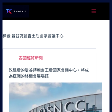
跳
至
主
要
內
容
標籤
曼谷詩麗吉王后國家會議中心
泰國經貿新聞
改建后的曼谷詩麗吉王后國家會議中心，將成
為亞洲的終極會展場館