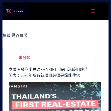
跳
至
主
要
內
容
標籤
曼谷買房
未分類
泰國開發商尚思瑞SANSIRI，提出減碳明確時
間表：2030年所有新項目必須是節能住宅