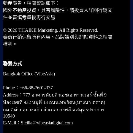
動產廣告，相關警語如下：
國外不動產投資，具有風險性，請投資人詳閱行銷文
件並審慎考量後再行交易
© 2026 THAIKII Marketing. All Rights Reserved.
泰奇行銷保留所有內容、品牌識別與網站資料之相關
權利。
聯繫方式
Bangkok Office (VibeAsia)
Phone：+66-88-7601-337
Address：777 อาคารดับบลิวเอชเอ ทาวเวอร์ ชั้นที่ 9
ห้องเลขที่ 932 หมู่ที่ 13 ถนนเทพรัตน(บางนา-ตราด)
กม.7 ตำบลบางแก้ว อำเภอบางพลี จ.สมุทรปราการ
10540
E-Mail：Sicilia@vibeasiadigital.com