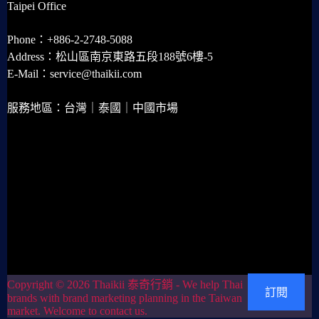
Taipei Office
Phone：+886-2-2748-5088
Address：松山區南京東路五段188號6樓-5
E-Mail：service@thaikii.com
服務地區：台灣｜泰國｜中國市場
Copyright © 2026 Thaikii 泰奇行銷 - We help Thai
訂閱
brands with brand marketing planning in the Taiwan
market. Welcome to contact us.