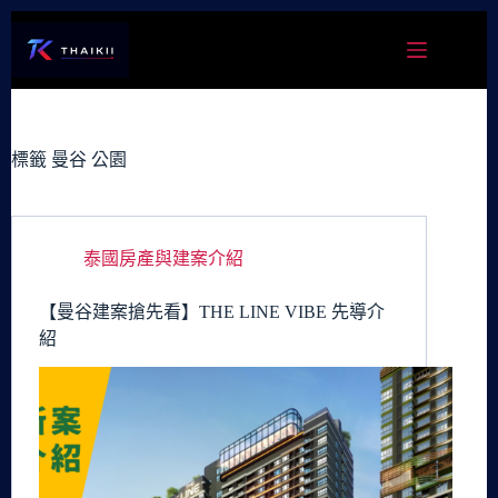
跳
至
主
要
內
容
標籤
曼谷 公園
泰國房產與建案介紹
【曼谷建案搶先看】THE LINE VIBE 先導介
紹