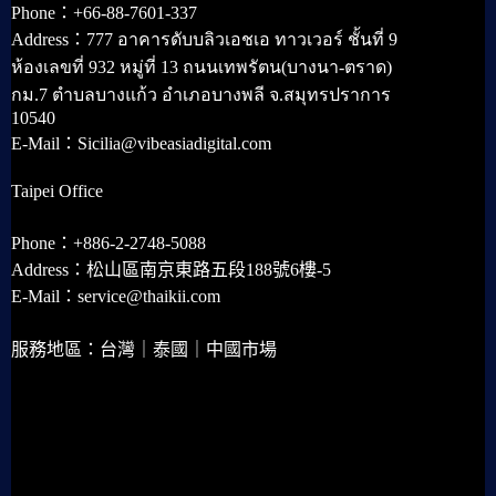
Phone：+66-88-7601-337
Address：777 อาคารดับบลิวเอชเอ ทาวเวอร์ ชั้นที่ 9
ห้องเลขที่ 932 หมู่ที่ 13 ถนนเทพรัตน(บางนา-ตราด)
กม.7 ตำบลบางแก้ว อำเภอบางพลี จ.สมุทรปราการ
10540
E-Mail：Sicilia@vibeasiadigital.com
Taipei Office
Phone：+886-2-2748-5088
Address：松山區南京東路五段188號6樓-5
E-Mail：service@thaikii.com
服務地區：台灣｜泰國｜中國市場