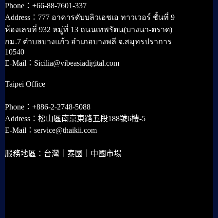
Phone：+66-88-7601-337
Address：777 อาคารดับบลิวเอชเอ ทาวเวอร์ ชั้นที่ 9
ห้องเลขที่ 932 หมู่ที่ 13 ถนนเทพรัตน(บางนา-ตราด)
กม.7 ตำบลบางแก้ว อำเภอบางพลี จ.สมุทรปราการ
10540
E-Mail：Sicilia@vibeasiadigital.com
Taipei Office
Phone：+886-2-2748-5088
Address：松山區南京東路五段188號6樓-5
E-Mail：service@thaikii.com
服務地區：台灣｜泰國｜中國市場