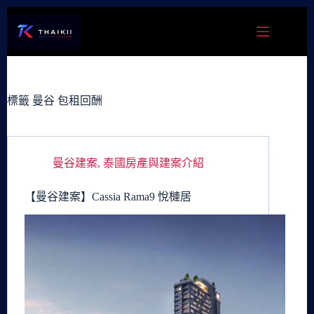
跳
至
主
要
內
容
標籤
曼谷 包租回酬
曼谷建案
,
泰國房產與建案介紹
【曼谷建案】Cassia Rama9 悅槤居