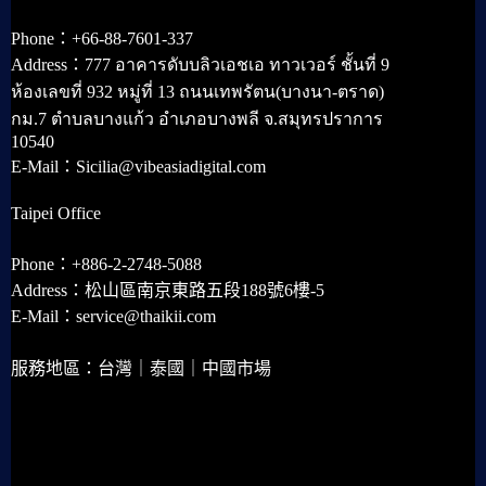
Phone：+66-88-7601-337
Address：777 อาคารดับบลิวเอชเอ ทาวเวอร์ ชั้นที่ 9
ห้องเลขที่ 932 หมู่ที่ 13 ถนนเทพรัตน(บางนา-ตราด)
กม.7 ตำบลบางแก้ว อำเภอบางพลี จ.สมุทรปราการ
10540
E-Mail：Sicilia@vibeasiadigital.com
Taipei Office
Phone：+886-2-2748-5088
Address：松山區南京東路五段188號6樓-5
E-Mail：service@thaikii.com
服務地區：台灣｜泰國｜中國市場