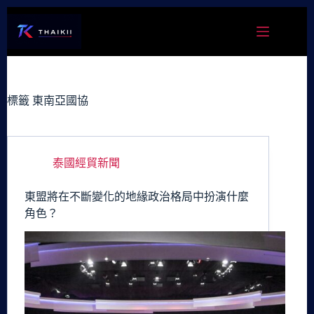
跳
至
主
要
內
容
標籤
東南亞國協
泰國經貿新聞
東盟將在不斷變化的地緣政治格局中扮演什麼
角色？