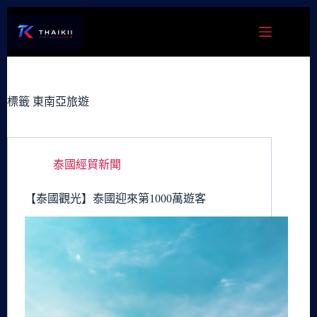
跳
至
主
要
內
容
標籤
東南亞旅遊
泰國經貿新聞
【泰國觀光】泰國迎來第1000萬遊客