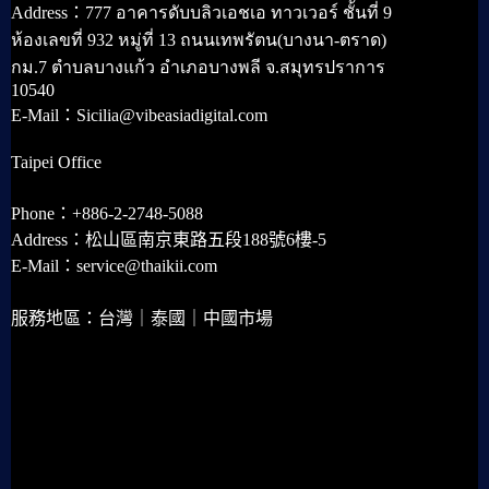
Address：777 อาคารดับบลิวเอชเอ ทาวเวอร์ ชั้นที่ 9
ห้องเลขที่ 932 หมู่ที่ 13 ถนนเทพรัตน(บางนา-ตราด)
กม.7 ตำบลบางแก้ว อำเภอบางพลี จ.สมุทรปราการ
10540
E-Mail：Sicilia@vibeasiadigital.com
Taipei Office
Phone：+886-2-2748-5088
Address：松山區南京東路五段188號6樓-5
E-Mail：service@thaikii.com
服務地區：台灣｜泰國｜中國市場