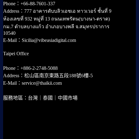
Phone：+66-88-7601-337
Address：777 อาคารดับบลิวเอชเอ ทาวเวอร์ ชั้นที่ 9
ห้องเลขที่ 932 หมู่ที่ 13 ถนนเทพรัตน(บางนา-ตราด)
กม.7 ตำบลบางแก้ว อำเภอบางพลี จ.สมุทรปราการ
10540
E-Mail：Sicilia@vibeasiadigital.com
Taipei Office
Phone：+886-2-2748-5088
Address：松山區南京東路五段188號6樓-5
E-Mail：service@thaikii.com
服務地區：台灣｜泰國｜中國市場