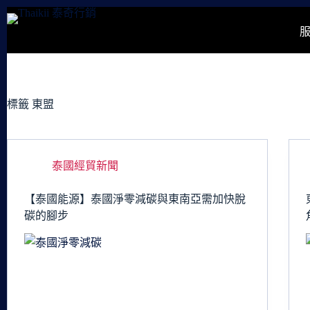
跳
至
主
要
內
容
標籤
東盟
泰國經貿新聞
【泰國能源】泰國淨零減碳與東南亞需加快脫
碳的腳步