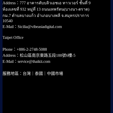
Address：777 อาคารดับบลิวเอชเอ ทาวเวอร์ ชั้นที่ 9
ห้องเลขที่ 932 หมู่ที่ 13 ถนนเทพรัตน(บางนา-ตราด)
กม.7 ตำบลบางแก้ว อำเภอบางพลี จ.สมุทรปราการ
10540
E-Mail：Sicilia@vibeasiadigital.com
Taipei Office
Phone：+886-2-2748-5088
Address：松山區南京東路五段188號6樓-5
E-Mail：service@thaikii.com
服務地區：台灣｜泰國｜中國市場