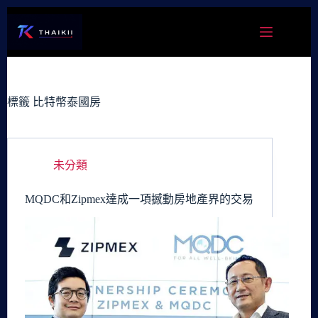
跳
至
主
要
內
容
標籤
比特幣泰國房
未分類
MQDC和Zipmex達成一項撼動房地產界的交易