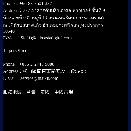
Phone：+66-88-7601-337
Address：777 อาคารดับบลิวเอชเอ ทาวเวอร์ ชั้นที่ 9
ห้องเลขที่ 932 หมู่ที่ 13 ถนนเทพรัตน(บางนา-ตราด)
กม.7 ตำบลบางแก้ว อำเภอบางพลี จ.สมุทรปราการ
10540
E-Mail：Sicilia@vibeasiadigital.com
Taipei Office
Phone：+886-2-2748-5088
Address：松山區南京東路五段188號6樓-5
E-Mail：service@thaikii.com
服務地區：台灣｜泰國｜中國市場