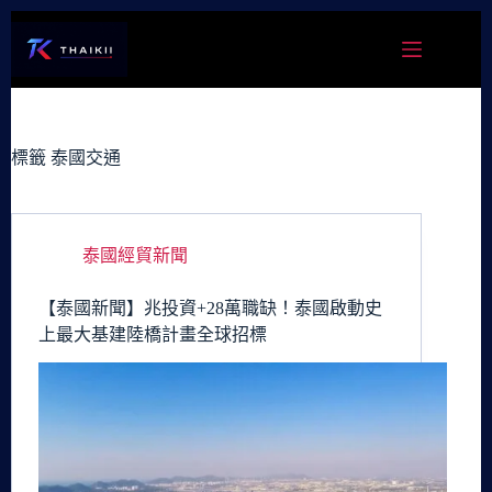
跳
至
主
要
內
容
標籤
泰國交通
泰國經貿新聞
【泰國新聞】兆投資+28萬職缺！泰國啟動史
上最大基建陸橋計畫全球招標