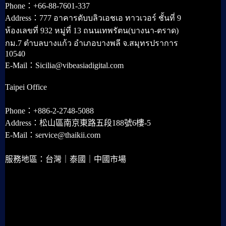
Phone：+66-88-7601-337
Address：777 อาคารดับบลิวเอชเอ ทาวเวอร์ ชั้นที่ 9
ห้องเลขที่ 932 หมู่ที่ 13 ถนนเทพรัตน(บางนา-ตราด)
กม.7 ตำบลบางแก้ว อำเภอบางพลี จ.สมุทรปราการ
10540
E-Mail：Sicilia@vibeasiadigital.com
Taipei Office
Phone：+886-2-2748-5088
Address：松山區南京東路五段188號6樓-5
E-Mail：service@thaikii.com
服務地區：台灣｜泰國｜中國市場