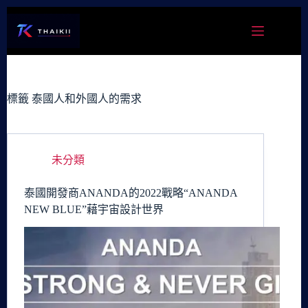
跳
至
主
要
內
容
標籤
泰國人和外國人的需求
未分類
泰國開發商ANANDA的2022戰略“ANANDA
NEW BLUE”藉宇宙設計世界