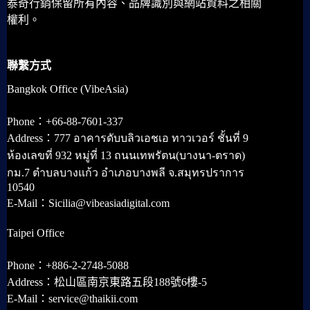
泰奇行銷保留所有內容、品牌識別與網站資料之相關
權利。
聯繫方式
Bangkok Office (VibeAsia)
Phone：+66-88-7601-337
Address：777 อาคารดับบลิวเอชเอ ทาวเวอร์ ชั้นที่ 9
ห้องเลขที่ 932 หมู่ที่ 13 ถนนเทพรัตน(บางนา-ตราด)
กม.7 ตำบลบางแก้ว อำเภอบางพลี จ.สมุทรปราการ
10540
E-Mail：Sicilia@vibeasiadigital.com
Taipei Office
Phone：+886-2-2748-5088
Address：松山區南京東路五段188號6樓-5
E-Mail：service@thaikii.com