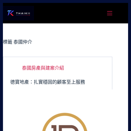
跳
至
主
要
內
容
標籤
泰國仲介
泰國房產與建案介紹
德寶地產：扎實穩固的顧客至上服務