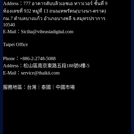
Address：777 อาคารดับบลิวเอชเอ ทาวเวอร์ ชั้นที่ 9
ห้องเลขที่ 932 หมู่ที่ 13 ถนนเทพรัตน(บางนา-ตราด)
กม.7 ตำบลบางแก้ว อำเภอบางพลี จ.สมุทรปราการ
10540
E-Mail：Sicilia@vibeasiadigital.com
Taipei Office
Phone：+886-2-2748-5088
Address：松山區南京東路五段188號6樓-5
E-Mail：service@thaikii.com
服務地區：台灣｜泰國｜中國市場