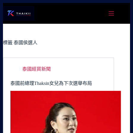
跳
至
主
要
內
容
標籤
泰國侯選人
泰國經貿新聞
泰國前總理Thaksin女兒為下次選舉布局