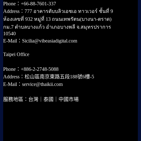
Phone：+66-88-7601-337
Address：777 อาคารดับบลิวเอชเอ ทาวเวอร์ ชั้นที่ 9
ห้องเลขที่ 932 หมู่ที่ 13 ถนนเทพรัตน(บางนา-ตราด)
กม.7 ตำบลบางแก้ว อำเภอบางพลี จ.สมุทรปราการ
10540
E-Mail：Sicilia@vibeasiadigital.com
Taipei Office
Phone：+886-2-2748-5088
Address：松山區南京東路五段188號6樓-5
E-Mail：service@thaikii.com
服務地區：台灣｜泰國｜中國市場