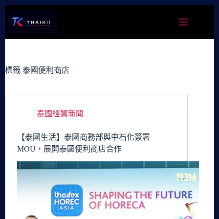
跳
至
主
要
內
容
標籤
泰國便利商店
泰國經貿新聞
【泰國生活】泰國商務部與中石化簽署
MOU，展開泰國便利商店合作