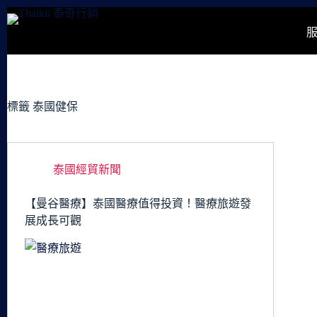
跳
至
主
要
內
容
標籤
泰國健保
泰國經貿新聞
【曼谷醫療】泰國醫療值得投資！醫療旅遊發
展成長可觀