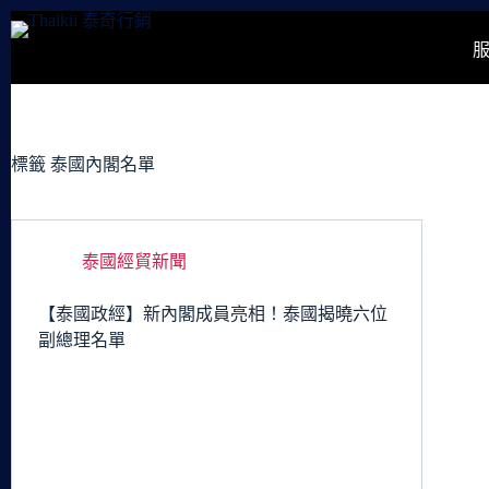
跳
至
主
要
內
容
標籤
泰國內閣名單
泰國經貿新聞
【泰國政經】新內閣成員亮相！泰國揭曉六位
副總理名單