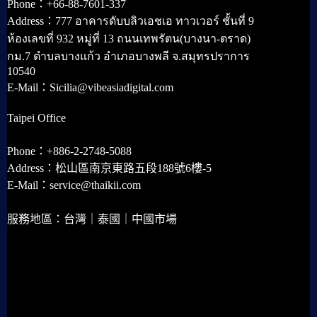
Phone：+66-88-7601-337
Address：777 อาคารดับบลิวเอชเอ ทาวเวอร์ ชั้นที่ 9
ห้องเลขที่ 932 หมู่ที่ 13 ถนนเทพรัตน(บางนา-ตราด)
กม.7 ตำบลบางแก้ว อำเภอบางพลี จ.สมุทรปราการ
10540
E-Mail：Sicilia@vibeasiadigital.com
Taipei Office
Phone：+886-2-2748-5088
Address：松山區南京東路五段188號6樓-5
E-Mail：service@thaikii.com
服務地區：台灣｜泰國｜中國市場