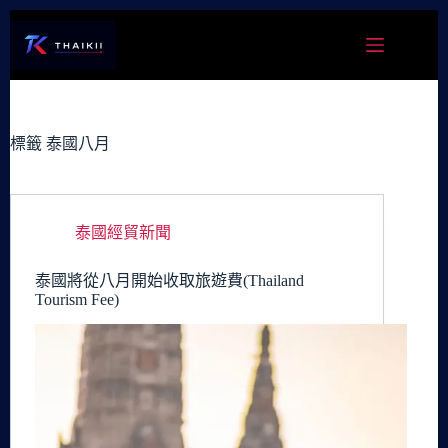
跳
至
主
要
內
容
標籤
泰國八月
泰國經貿新聞
泰國將從八月開始收取旅遊費(Thailand
Tourism Fee)