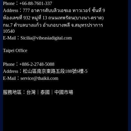
Phone：+66-88-7601-337
Address：777 อาคารดับบลิวเอชเอ ทาวเวอร์ ชั้นที่ 9
ห้องเลขที่ 932 หมู่ที่ 13 ถนนเทพรัตน(บางนา-ตราด)
กม.7 ตำบลบางแก้ว อำเภอบางพลี จ.สมุทรปราการ
10540
E-Mail：Sicilia@vibeasiadigital.com
Taipei Office
Phone：+886-2-2748-5088
Address：松山區南京東路五段188號6樓-5
E-Mail：service@thaikii.com
服務地區：台灣｜泰國｜中國市場