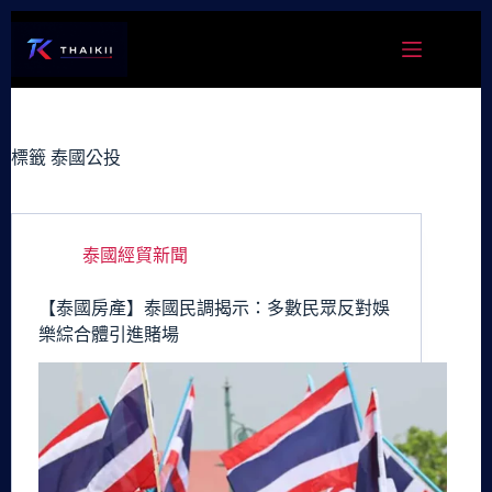
跳
至
主
要
內
容
標籤
泰國公投
泰國經貿新聞
【泰國房產】泰國民調揭示：多數民眾反對娛
樂綜合體引進賭場