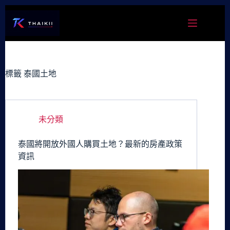
跳
至
主
要
內
容
標籤
泰國土地
未分類
泰國將開放外國人購買土地？最新的房產政策
資訊