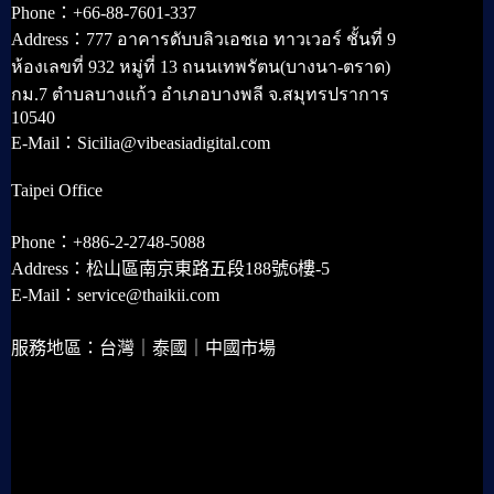
Phone：+66-88-7601-337
Address：777 อาคารดับบลิวเอชเอ ทาวเวอร์ ชั้นที่ 9
ห้องเลขที่ 932 หมู่ที่ 13 ถนนเทพรัตน(บางนา-ตราด)
กม.7 ตำบลบางแก้ว อำเภอบางพลี จ.สมุทรปราการ
10540
E-Mail：Sicilia@vibeasiadigital.com
Taipei Office
Phone：+886-2-2748-5088
Address：松山區南京東路五段188號6樓-5
E-Mail：service@thaikii.com
服務地區：台灣｜泰國｜中國市場