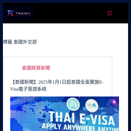
跳
至
主
要
內
容
標籤
泰國外交部
泰國經貿新聞
【泰國新聞】2025年1月1日起泰國全面實施E-
Visa電子簽證系統