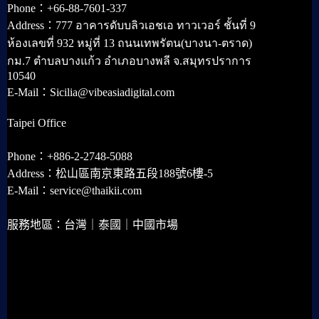
Phone：+66-88-7601-337
Address：777 อาคารดับบลิวเอชเอ ทาวเวอร์ ชั้นที่ 9
ห้องเลขที่ 932 หมู่ที่ 13 ถนนเทพรัตน(บางนา-ตราด)
กม.7 ตำบลบางแก้ว อำเภอบางพลี จ.สมุทรปราการ
10540
E-Mail：Sicilia@vibeasiadigital.com
Taipei Office
Phone：+886-2-2748-5088
Address：松山區南京東路五段188號6樓-5
E-Mail：service@thaikii.com
服務地區：台灣｜泰國｜中國市場