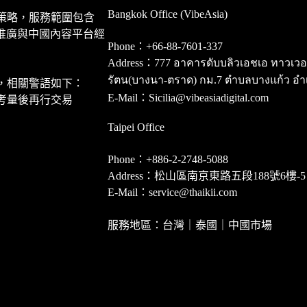
Bangkok Office (VibeAsia)
策略，服務範圍包含
推廣與中國內容平台經
Phone：+66-88-7601-337
Address：777 อาคารดับบลิวเอชเอ ทาวเวอร์ ชั
รัตน(บางนา-ตราด) กม.7 ตำบลบางแก้ว อำ
，相關警語如下：
E-Mail：Sicilia@vibeasiadigital.com
考量後再行交易
Taipei Office
Phone：+886-2-2748-5088
Address：松山區南京東路五段188號6樓-5
E-Mail：service@thaikii.com
服務地區：台灣｜泰國｜中國市場