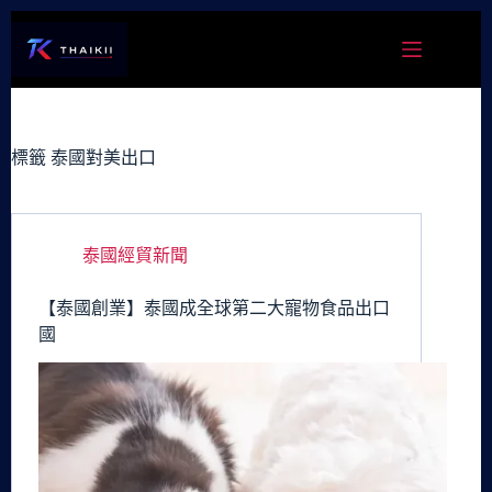
跳
至
主
要
內
容
標籤
泰國對美出口
泰國經貿新聞
【泰國創業】泰國成全球第二大寵物食品出口
國