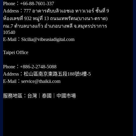
Phone：+66-88-7601-337
Address：777 อาคารดับบลิวเอชเอ ทาวเวอร์ ชั้นที่ 9
ห้องเลขที่ 932 หมู่ที่ 13 ถนนเทพรัตน(บางนา-ตราด)
กม.7 ตำบลบางแก้ว อำเภอบางพลี จ.สมุทรปราการ
10540
E-Mail：Sicilia@vibeasiadigital.com
Taipei Office
Phone：+886-2-2748-5088
Address：松山區南京東路五段188號6樓-5
E-Mail：service@thaikii.com
服務地區：台灣｜泰國｜中國市場