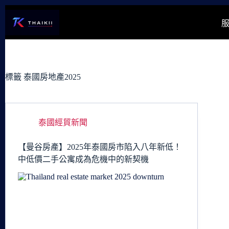
跳
至
主
要
內
容
標籤
泰國房地產2025
泰國經貿新聞
【曼谷房產】2025年泰國房市陷入八年新低！
中低價二手公寓成為危機中的新契機