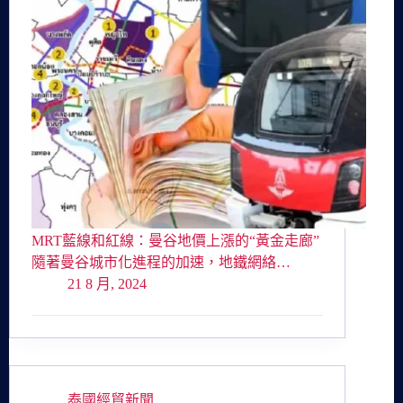
MRT藍線和紅線：曼谷地價上漲的“黃金走廊”
隨著曼谷城市化進程的加速，地鐵網絡…
21 8 月, 2024
泰國經貿新聞