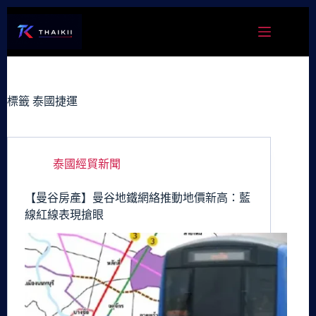
跳
至
主
要
內
容
標籤
泰國捷運
泰國經貿新聞
【曼谷房產】曼谷地鐵網絡推動地價新高：藍
線紅線表現搶眼