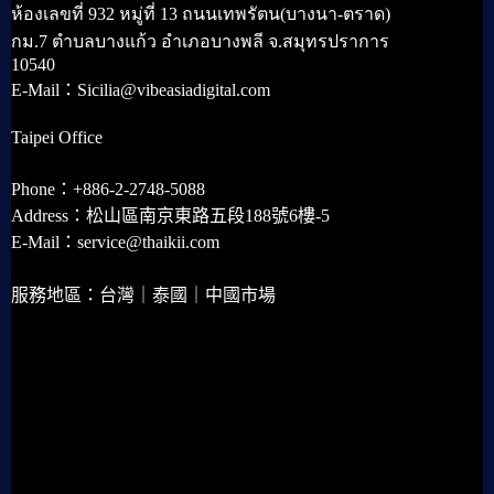
ห้องเลขที่ 932 หมู่ที่ 13 ถนนเทพรัตน(บางนา-ตราด)
กม.7 ตำบลบางแก้ว อำเภอบางพลี จ.สมุทรปราการ
10540
E-Mail：Sicilia@vibeasiadigital.com
Taipei Office
Phone：+886-2-2748-5088
Address：松山區南京東路五段188號6樓-5
E-Mail：service@thaikii.com
服務地區：台灣｜泰國｜中國市場