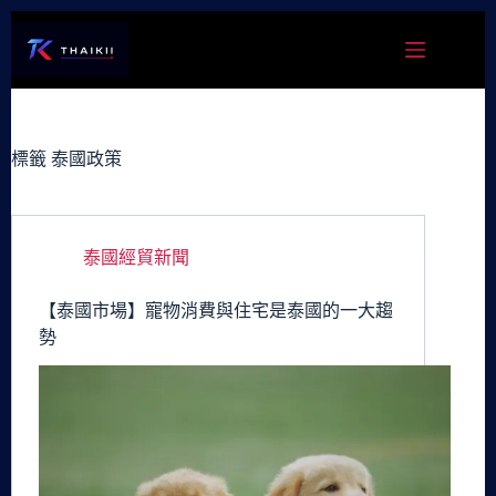
跳
至
主
要
內
容
標籤
泰國政策
泰國經貿新聞
【泰國市場】寵物消費與住宅是泰國的一大趨
勢