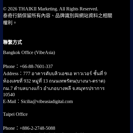
© 2026 THAIKII Marketing. All Rights Reserved.
泰奇行銷保留所有內容、品牌識別與網站資料之相關
權利。
聯繫方式
Bangkok Office (VibeAsia)
Phone：+66-88-7601-337
Address：777 อาคารดับบลิวเอชเอ ทาวเวอร์ ชั้นที่ 9
ห้องเลขที่ 932 หมู่ที่ 13 ถนนเทพรัตน(บางนา-ตราด)
กม.7 ตำบลบางแก้ว อำเภอบางพลี จ.สมุทรปราการ
10540
E-Mail：Sicilia@vibeasiadigital.com
Taipei Office
Phone：+886-2-2748-5088