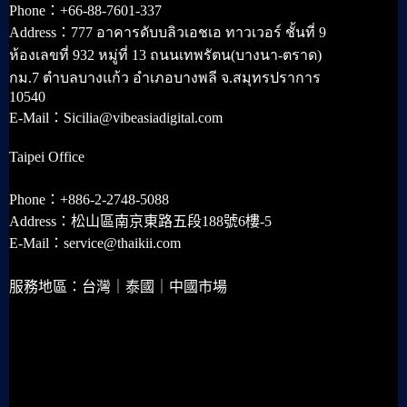
Phone：+66-88-7601-337
Address：777 อาคารดับบลิวเอชเอ ทาวเวอร์ ชั้นที่ 9
ห้องเลขที่ 932 หมู่ที่ 13 ถนนเทพรัตน(บางนา-ตราด)
กม.7 ตำบลบางแก้ว อำเภอบางพลี จ.สมุทรปราการ
10540
E-Mail：Sicilia@vibeasiadigital.com
Taipei Office
Phone：+886-2-2748-5088
Address：松山區南京東路五段188號6樓-5
E-Mail：service@thaikii.com
服務地區：台灣｜泰國｜中國市場