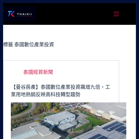
跳
至
主
要
內
容
標籤
泰國數位產業投資
泰國經貿新聞
【曼谷房產】泰國數位產業投資飆增九倍，工
業用地熱銷反映高科技轉型趨勢