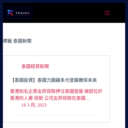
跳
至
主
要
內
容
標籤
泰國新聞
泰國經貿新聞
【泰國投資】泰國力圖藉多元發展確保未來
香港知名企業友邦保險押注泰國發展 總部位於
香港的人壽 保險 公司友邦保險在泰國…
16 3 月, 2023