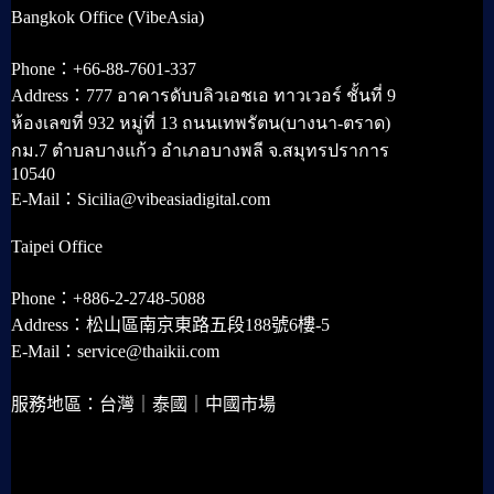
Bangkok Office (VibeAsia)
Phone：+66-88-7601-337
Address：777 อาคารดับบลิวเอชเอ ทาวเวอร์ ชั้นที่ 9
ห้องเลขที่ 932 หมู่ที่ 13 ถนนเทพรัตน(บางนา-ตราด)
กม.7 ตำบลบางแก้ว อำเภอบางพลี จ.สมุทรปราการ
10540
E-Mail：Sicilia@vibeasiadigital.com
Taipei Office
Phone：+886-2-2748-5088
Address：松山區南京東路五段188號6樓-5
E-Mail：service@thaikii.com
服務地區：台灣｜泰國｜中國市場