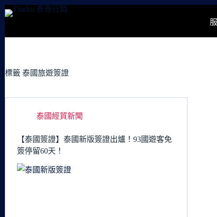
跳
至
主
要
內
容
標籤
泰國旅遊簽證
泰國經貿新聞
【泰國簽證】泰國新版簽證出爐！93國遊客免
簽停留60天！