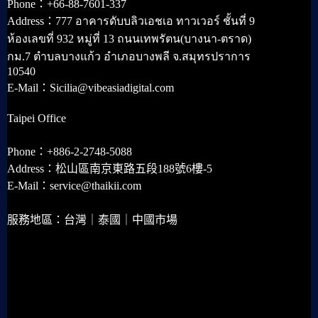
Phone：+66-88-7601-337
Address：777 อาคารดับบลิวเอชเอ ทาวเวอร์ ชั้นที่ 9
ห้องเลขที่ 932 หมู่ที่ 13 ถนนเทพรัตน(บางนา-ตราด)
กม.7 ตำบลบางแก้ว อำเภอบางพลี จ.สมุทรปราการ
10540
E-Mail：Sicilia@vibeasiadigital.com
Taipei Office
Phone：+886-2-2748-5088
Address：松山區南京東路五段188號6樓-5
E-Mail：service@thaikii.com
服務地區：台灣｜泰國｜中國市場