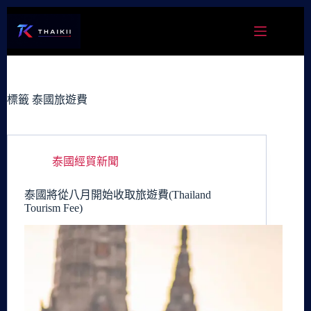
跳
至
主
要
內
容
標籤
泰國旅遊費
泰國經貿新聞
泰國將從八月開始收取旅遊費(Thailand
Tourism Fee)